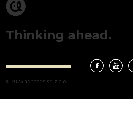
Thinking ahead.
© 2023 adheads sp. z o.o.