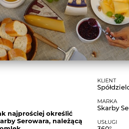
KLIENT
Spółdziel
MARKA
Skarby S
k najprościej określić
arby Serowara, należącą
USŁUGI
pomlek.
360°