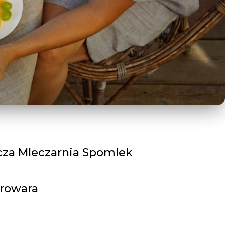
cza Mleczarnia Spomlek
erowara