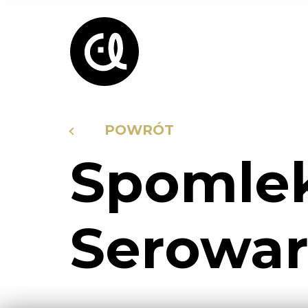
POWRÓT
Spomlek
Serowar