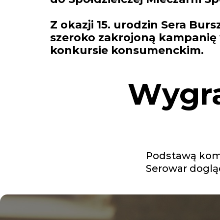
Z okazji 15. urodzin Sera Bur
szeroko zakrojoną kampanię
konkursie konsumenckim.
Wygra
Podstawą komu
Serowar doglą