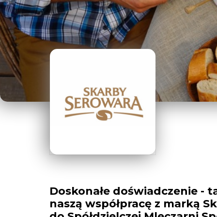
Doskonałe doświadczenie - ta
naszą współpracę z marką Sk
do Spółdzielczej Mleczarni S